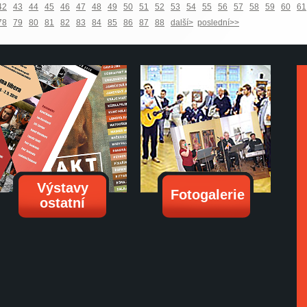
42
43
44
45
46
47
48
49
50
51
52
53
54
55
56
57
58
59
60
61
78
79
80
81
82
83
84
85
86
87
88
další>
poslední>>
Výstavy
Fotogalerie
ostatní