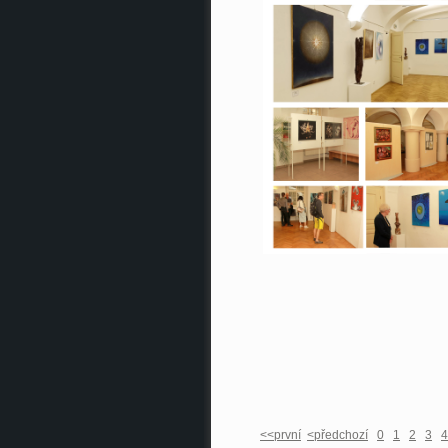
<<první
<předchozí
0
1
2
3
4