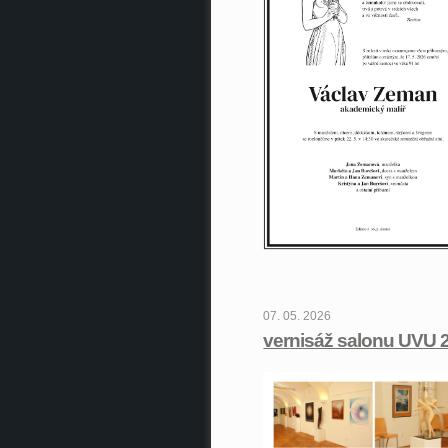
07. 05. 2026
vernisáž salonu UVU 