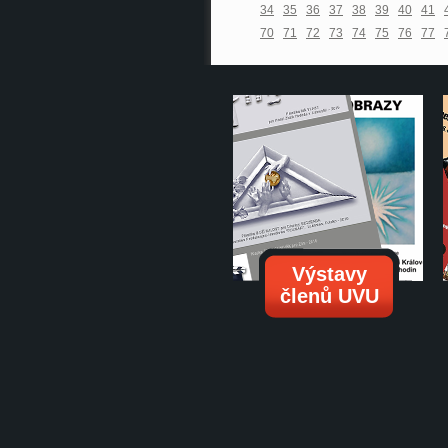
34
35
36
37
38
39
40
41
70
71
72
73
74
75
76
77
Výstavy
členů UVU