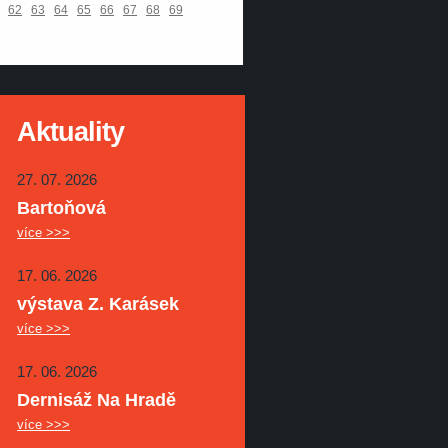
62
63
64
65
66
67
68
69
Aktuality
27. 07. 2026
Bartoňová
více >>>
17. 06. 2026
výstava Z. Karásek
více >>>
17. 06. 2026
Dernisáž Na Hradě
více >>>