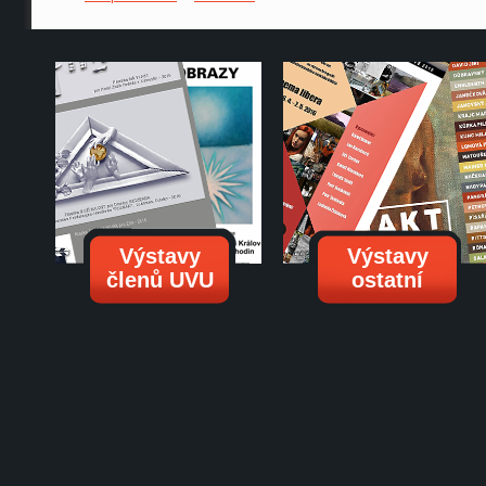
Výstavy
Výstavy
členů UVU
ostatní