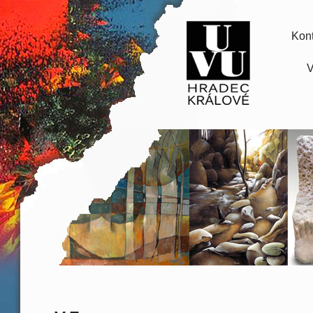
Kont
V