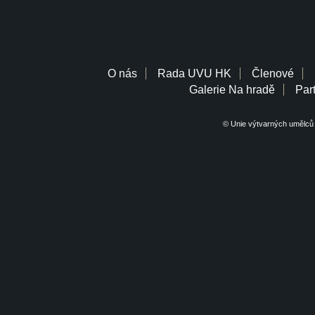
O nás
Rada UVU HK
Členové
Galerie Na hradě
Part
© Unie výtvarných umělců 