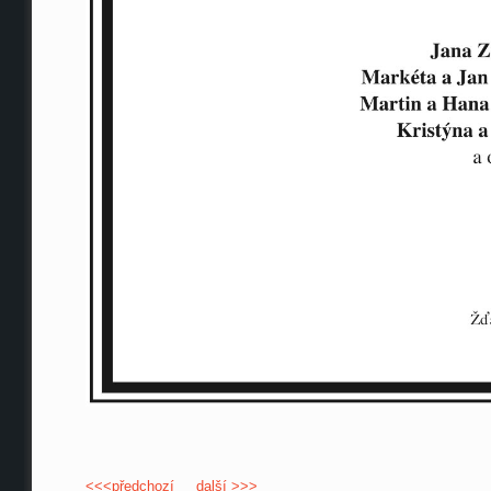
<<<předchozí
další >>>