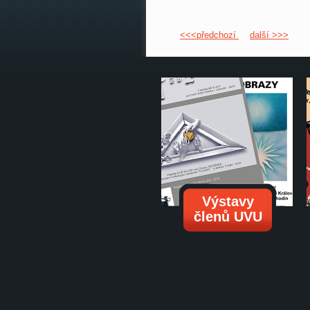
<<<předchozí
další >>>
Výstavy
členů UVU