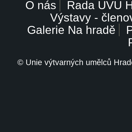
O nás
Rada UVU 
Výstavy - členo
Galerie Na hradě
P
© Unie výtvarných umělců Hrade