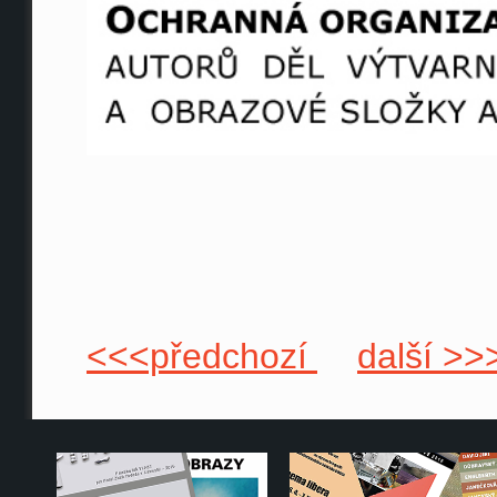
<<<předchozí
další >>