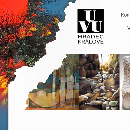
Kont
V