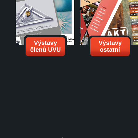
Výstavy
Výstavy
členů UVU
ostatní