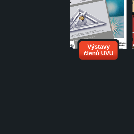
Výstavy
členů UVU