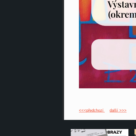
<<<předchozí
další >>>