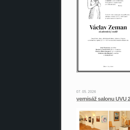
07. 05. 2026
vernisáž salonu UVU 