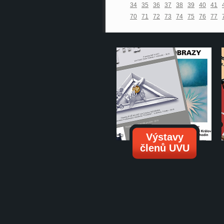
34
35
36
37
38
39
40
41
70
71
72
73
74
75
76
77
Výstavy
členů UVU