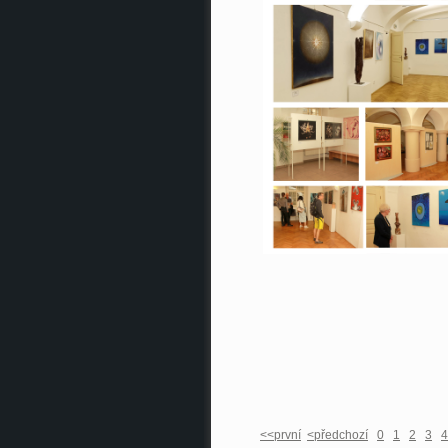
<<první
<předchozí
0
1
2
3
4