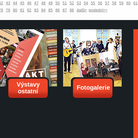
42
43
44
45
46
47
48
49
50
51
52
53
54
55
56
57
58
59
60
61
78
79
80
81
82
83
84
85
86
87
88
další>
poslední>>
Výstavy
Fotogalerie
ostatní