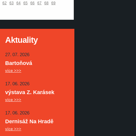
62
63
64
65
66
67
68
69
Aktuality
27. 07. 2026
Bartoňová
více >>>
17. 06. 2026
výstava Z. Karásek
více >>>
17. 06. 2026
Dernisáž Na Hradě
více >>>