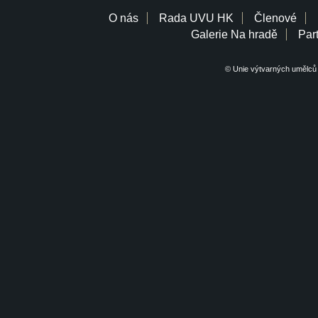
O nás
Rada UVU HK
Členové
Galerie Na hradě
Part
© Unie výtvarných umělců 