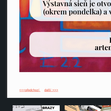
<<<předchozí
další >>>