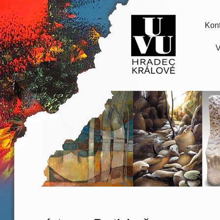
Kont
V