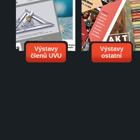
Výstavy
Výstavy
členů UVU
ostatní