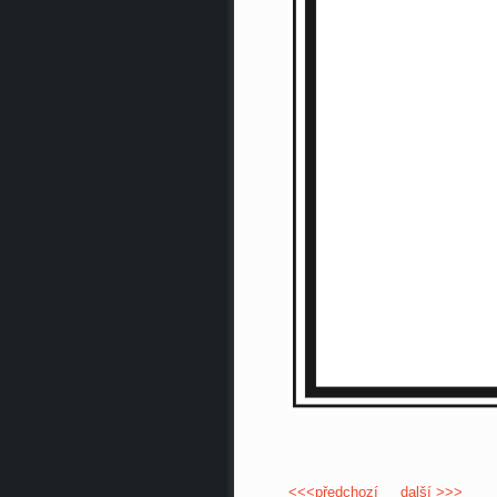
<<<předchozí
další >>>