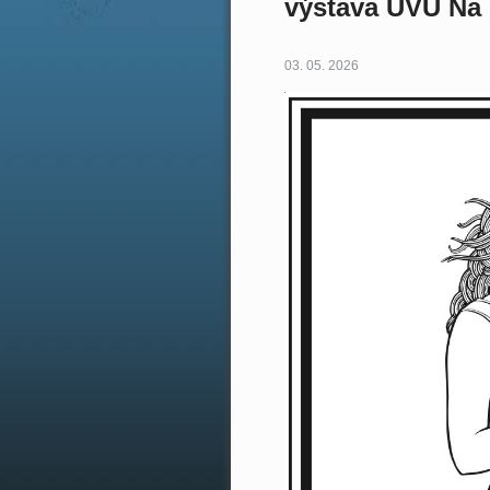
výstava UVU Na
03. 05. 2026