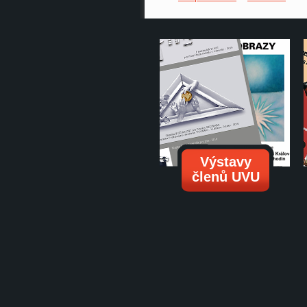
Výstavy
členů UVU