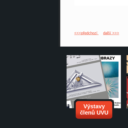
<<<předchozí
další >>>
Výstavy
členů UVU