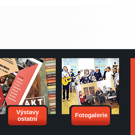
Výstavy
Fotogalerie
ostatní