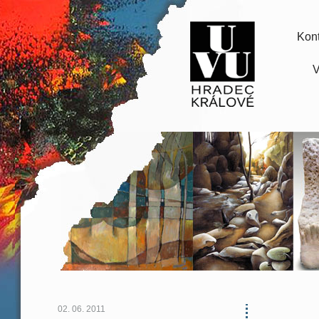
Kont
V
02. 06. 2011