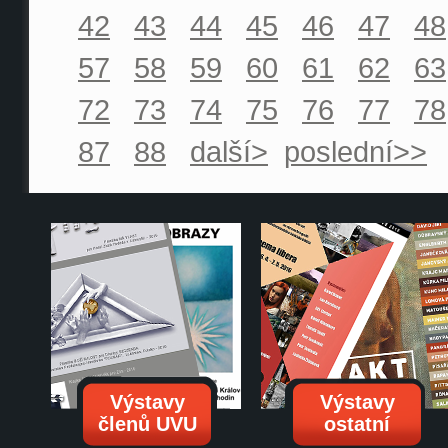
42
43
44
45
46
47
48
57
58
59
60
61
62
63
72
73
74
75
76
77
78
87
88
další>
poslední>>
Výstavy
Výstavy
členů UVU
ostatní