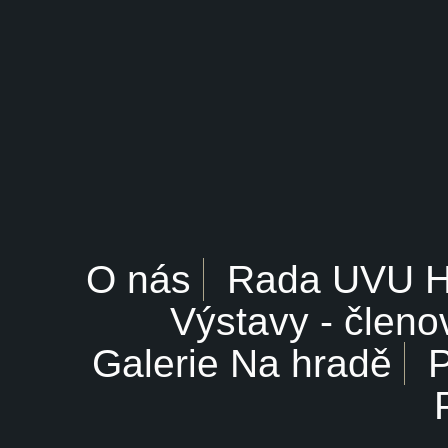
O nás
Rada UVU 
Výstavy - členo
Galerie Na hradě
P