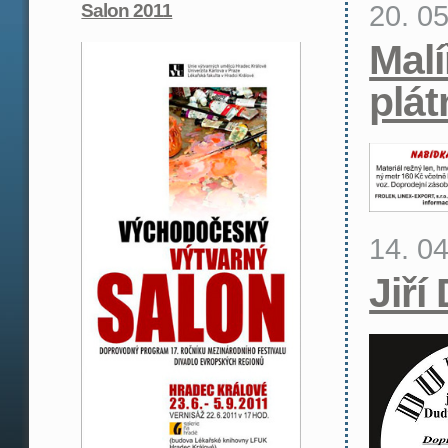
20. 0
Salon 2011
Malí
plát
14. 0
Jiří