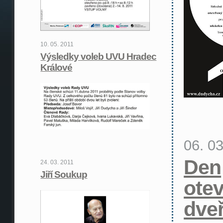
10. 05. 2011
Výsledky voleb UVU Hradec
Králové
06. 0
Den
24. 03. 2011
Jiří Soukup
ote
dveř