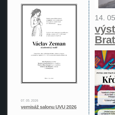
14. 0
výst
Brat
07. 05. 2026
vernisáž salonu UVU 2026