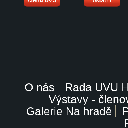
členů UVU
ostatní
O nás
Rada UVU 
Výstavy - členo
Galerie Na hradě
P