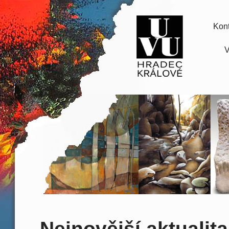
Kont
V
Nejnovější aktualita