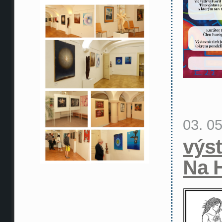
03. 0
výs
Na 