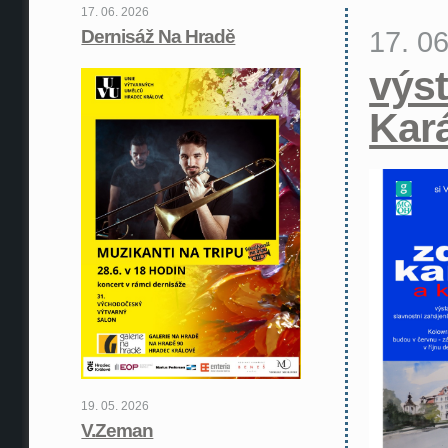
17. 06. 2026
17. 0
Dernisáž Na Hradě
výst
Kar
19. 05. 2026
V.Zeman