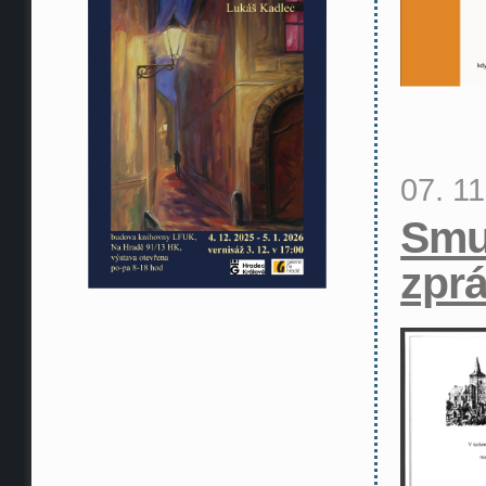
07. 1
Smu
zpr