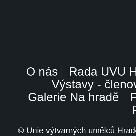
O nás
Rada UVU 
Výstavy - členo
Galerie Na hradě
P
© Unie výtvarných umělců Hrade