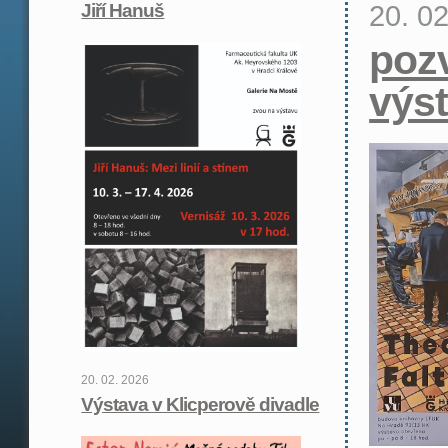
20. 0
Jiří Hanuš
poz
výs
20. 02. 2026
Výstava v Klicperově divadle