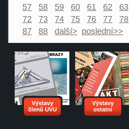
57
58
59
60
61
62
63
72
73
74
75
76
77
78
87
88
další>
poslední>>
Výstavy
Výstavy
členů UVU
ostatní