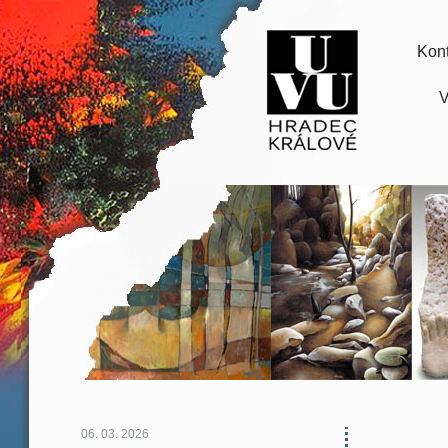
Kont
V
06. 03. 2026