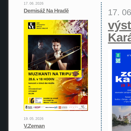
17. 06. 2026
17. 0
Dernisáž Na Hradě
výst
Kar
19. 05. 2026
V.Zeman