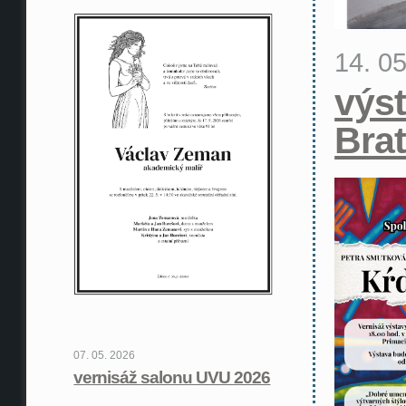
14. 0
výst
Brat
07. 05. 2026
vernisáž salonu UVU 2026