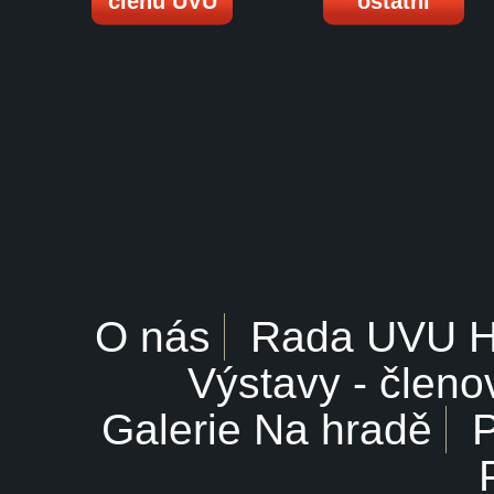
členů UVU
ostatní
O nás
Rada UVU 
Výstavy - členo
Galerie Na hradě
P