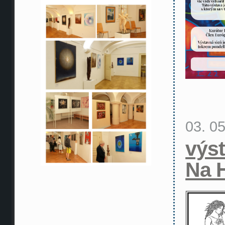
03. 0
výs
Na 