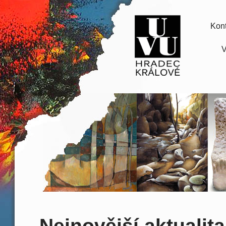
Kont
V
Nejnovější aktualita