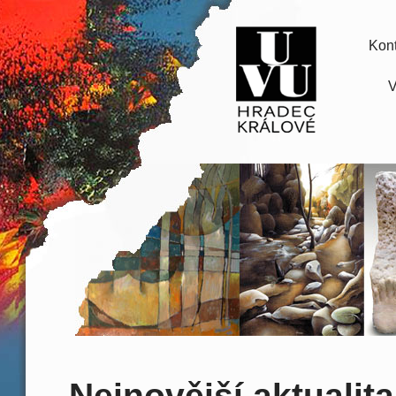
Kont
V
Nejnovější aktualita