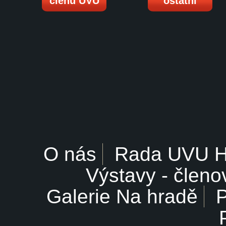
členů UVU
ostatní
O nás
Rada UVU 
Výstavy - členo
Galerie Na hradě
P