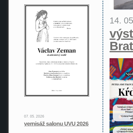
14. 0
výst
Brat
07. 05. 2026
vernisáž salonu UVU 2026