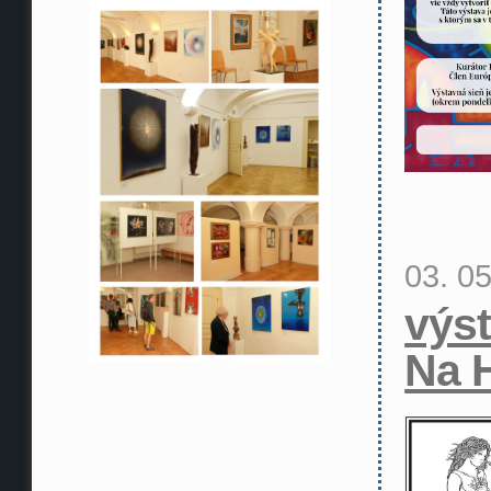
03. 0
výs
Na 