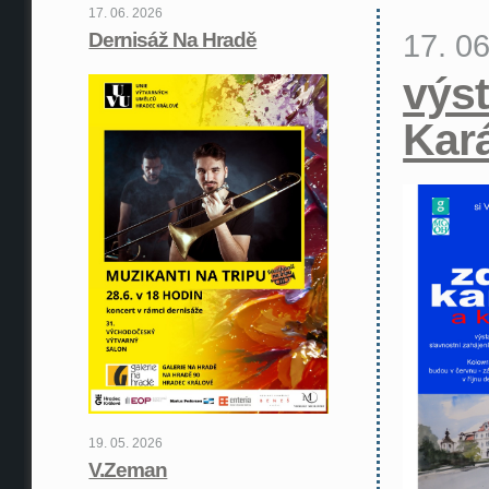
17. 06. 2026
17. 0
Dernisáž Na Hradě
výst
Kar
19. 05. 2026
V.Zeman