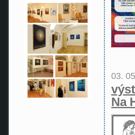
03. 0
výs
Na 