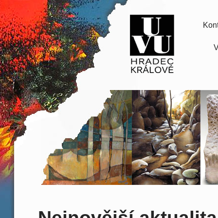
Kont
V
Nejnovější aktualita