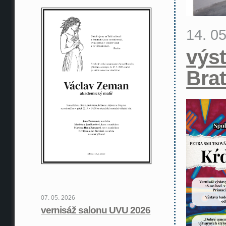
14. 0
výst
Brat
07. 05. 2026
vernisáž salonu UVU 2026