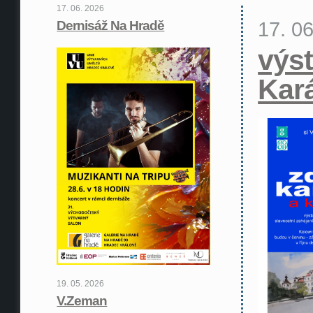
17. 06. 2026
17. 0
Dernisáž Na Hradě
výst
Kar
19. 05. 2026
V.Zeman