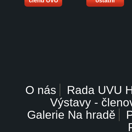
členů UVU
ostatní
O nás
Rada UVU 
Výstavy - členo
Galerie Na hradě
P