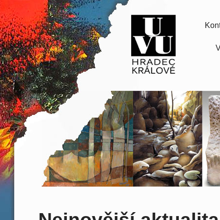
Kont
V
Nejnovější aktualita