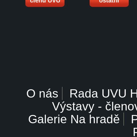
členů UVU
ostatní
O nás
Rada UVU 
Výstavy - členo
Galerie Na hradě
P