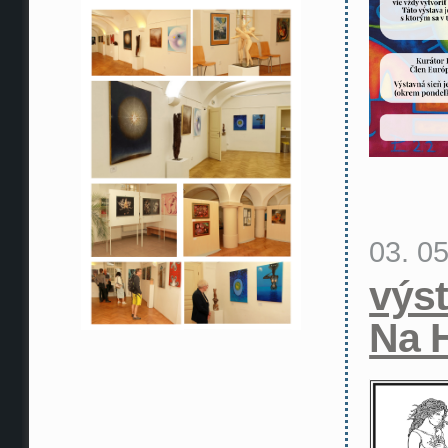
03. 0
výs
Na 