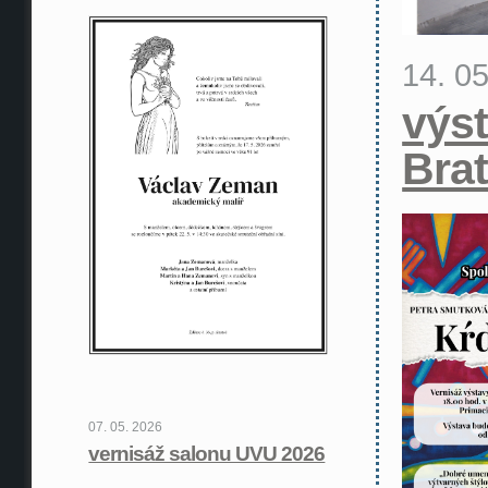
14. 0
výst
Brat
07. 05. 2026
vernisáž salonu UVU 2026