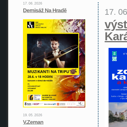
17. 06. 2026
17. 0
Dernisáž Na Hradě
výst
Kar
19. 05. 2026
V.Zeman