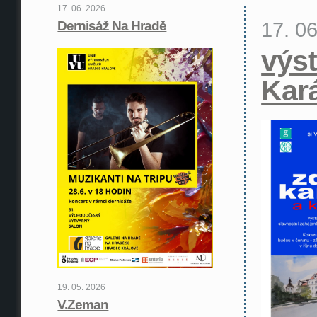
17. 06. 2026
17. 0
Dernisáž Na Hradě
výst
Kar
19. 05. 2026
V.Zeman