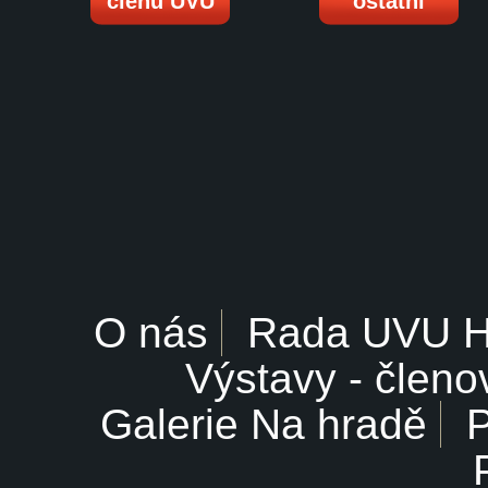
členů UVU
ostatní
O nás
Rada UVU 
Výstavy - členo
Galerie Na hradě
P