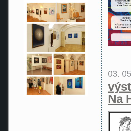
03. 0
výs
Na 