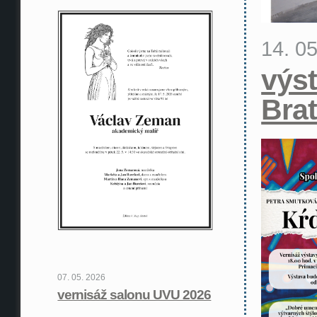
14. 0
výst
Brat
07. 05. 2026
vernisáž salonu UVU 2026