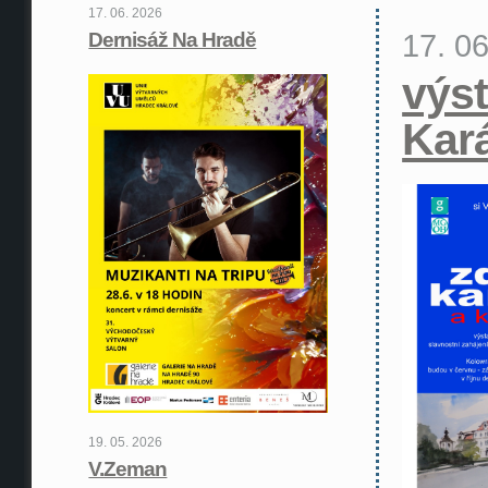
17. 06. 2026
17. 0
Dernisáž Na Hradě
výst
Kar
19. 05. 2026
V.Zeman