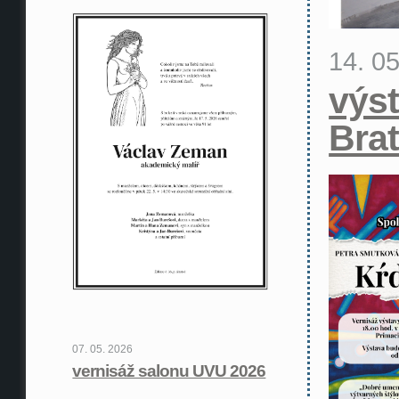
14. 0
výst
Brat
07. 05. 2026
vernisáž salonu UVU 2026