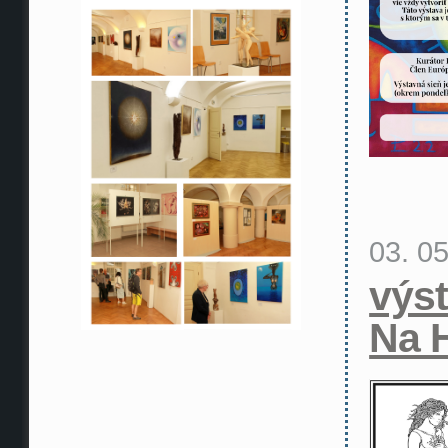
03. 0
výs
Na 