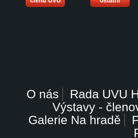
členů UVU
ostatní
O nás
Rada UVU 
Výstavy - členo
Galerie Na hradě
P