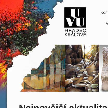
Kont
V
Nejnovější aktualita