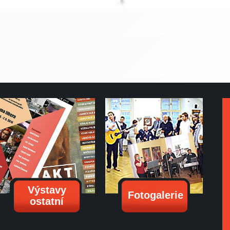
Výstavy
Fotogalerie
ostatní