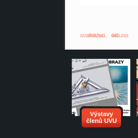
<<<předchozí
další >>>
Výstavy
členů UVU