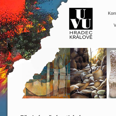
Kont
V