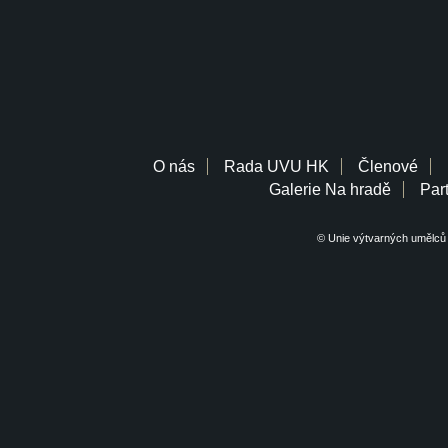
O nás
Rada UVU HK
Členové
Galerie Na hradě
Part
© Unie výtvarných umělců 