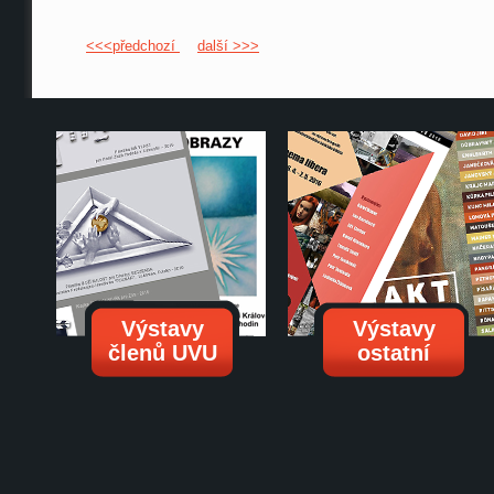
<<<předchozí
další >>>
Výstavy
Výstavy
členů UVU
ostatní