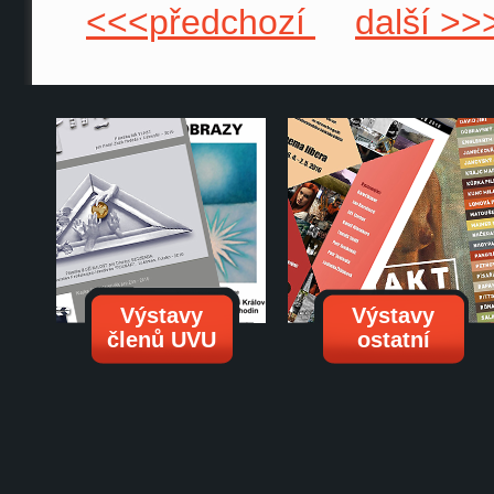
<<<předchozí
další >>
Výstavy
Výstavy
členů UVU
ostatní