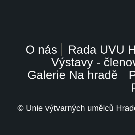
O nás
Rada UVU 
Výstavy - členo
Galerie Na hradě
P
© Unie výtvarných umělců Hrade