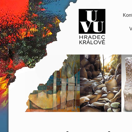
Kont
V