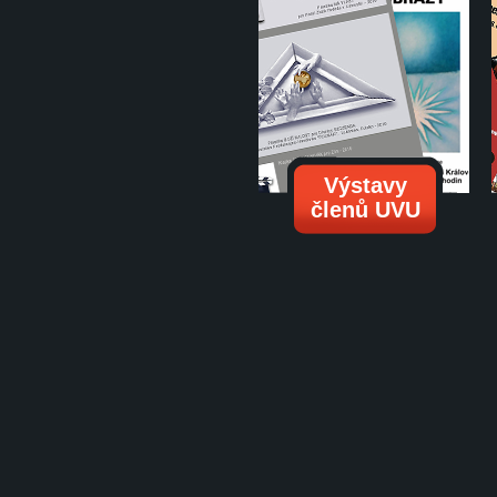
Výstavy
členů UVU