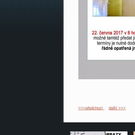
<<<předchozí
další >>>