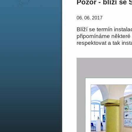
Pozor - blíží s
06. 06. 2017
Blíží se termín inst
připomínáme některé t
respektovat a tak in