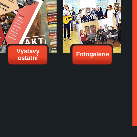
Výstavy
Fotogalerie
ostatní