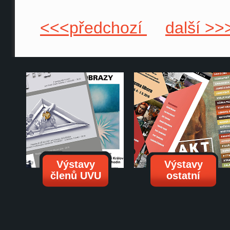
<<<předchozí
další >>
Výstavy
Výstavy
členů UVU
ostatní