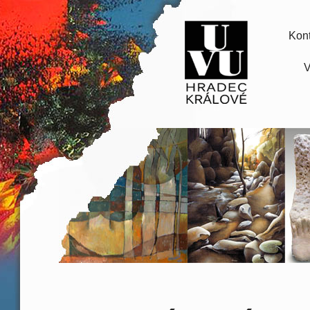
Kont
V