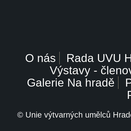
O nás
Rada UVU 
Výstavy - členo
Galerie Na hradě
P
© Unie výtvarných umělců Hrade