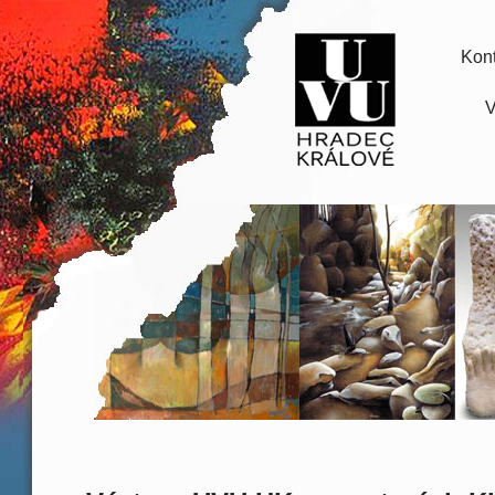
Kont
V