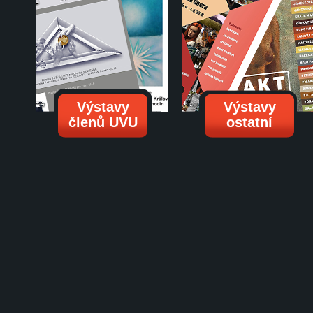
Výstavy
Výstavy
členů UVU
ostatní