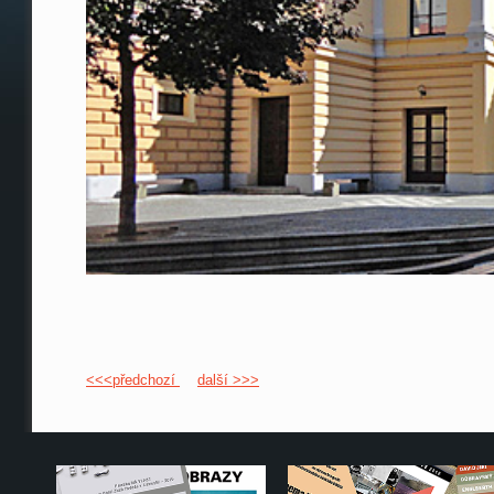
<<<předchozí
další >>>