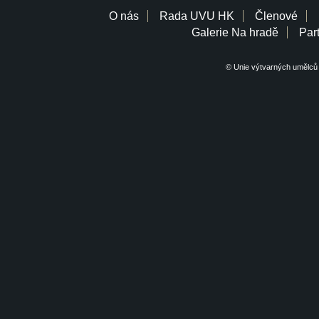
O nás
Rada UVU HK
Členové
Galerie Na hradě
Part
© Unie výtvarných umělců 