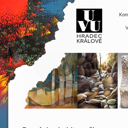
Kont
V