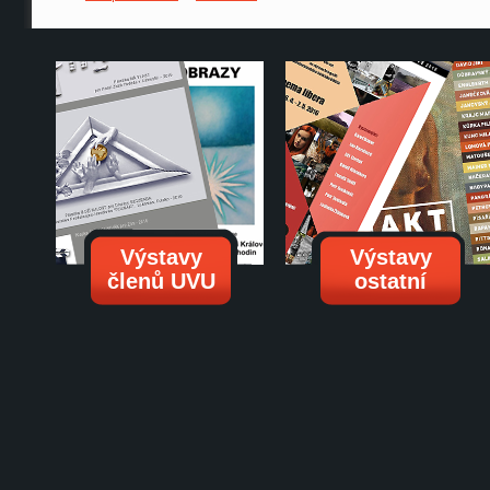
Výstavy
Výstavy
členů UVU
ostatní