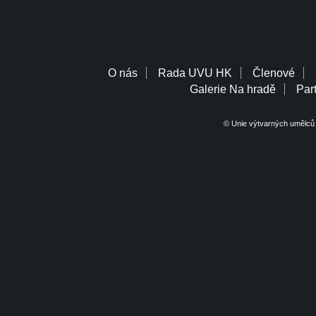
O nás
Rada UVU HK
Členové
Galerie Na hradě
Part
© Unie výtvarných umělců 