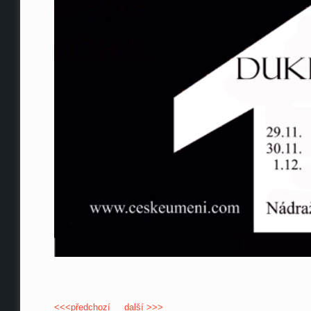
<<<předchozí
další >>>