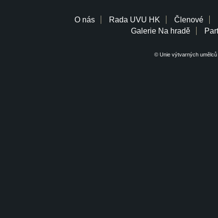
O nás
Rada UVU HK
Členové
Galerie Na hradě
Part
© Unie výtvarných umělců 