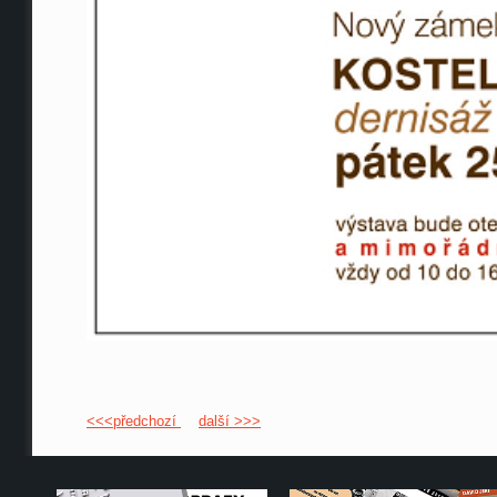
<<<předchozí
další >>>