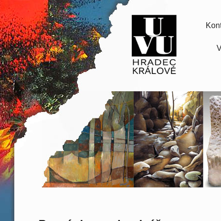
Kont
V