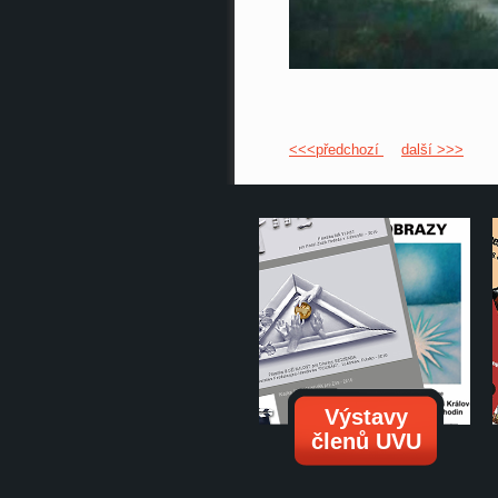
<<<předchozí
další >>>
Výstavy
členů UVU