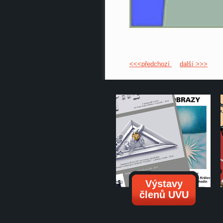
<<<předchozí
další >>>
Výstavy
členů UVU