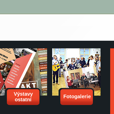
Výstavy
Fotogalerie
ostatní