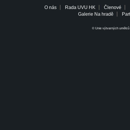
O nás
Rada UVU HK
Členové
Galerie Na hradě
Part
© Unie výtvarných umělců 