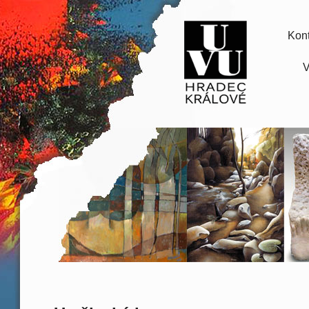
Kont
V