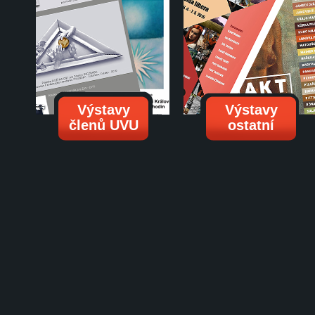
Výstavy
Výstavy
členů UVU
ostatní