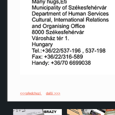
<<<předchozí
další >>>