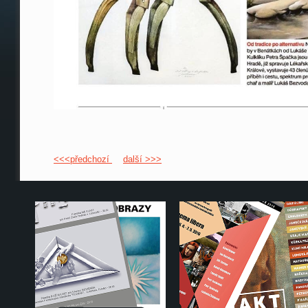
<<<předchozí
další >>>