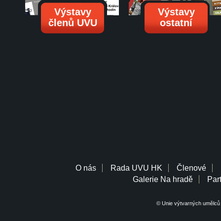
Výstavy
Výstavy
členů UVU
ostatní
O nás
Rada UVU HK
Členové
Galerie Na hradě
Part
© Unie výtvarných umělců 