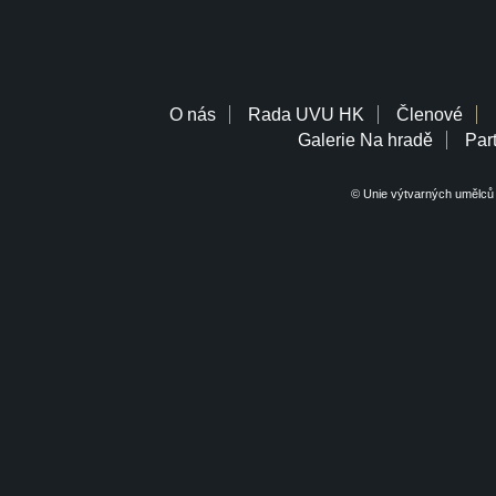
O nás
Rada UVU HK
Členové
Galerie Na hradě
Part
© Unie výtvarných umělců 