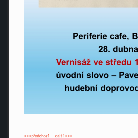
<<<předchozí
další >>>