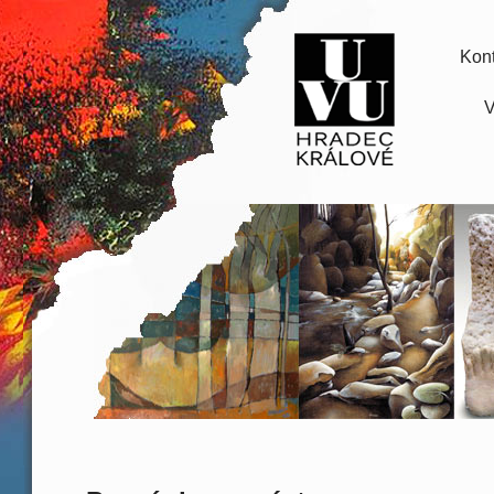
Kont
V