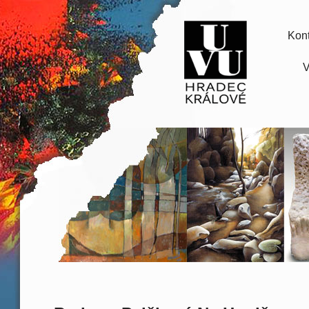
Kont
V