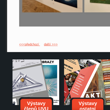
<<<předchozí
další >>>
Výstavy
Výstavy
členů UVU
ostatní