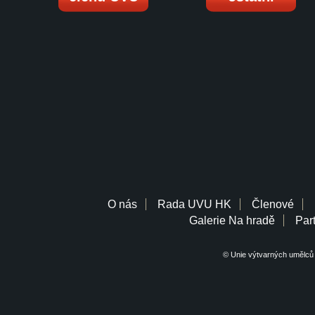
O nás
Rada UVU HK
Členové
Galerie Na hradě
Part
© Unie výtvarných umělců 