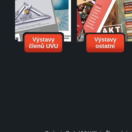
Výstavy
Výstavy
členů UVU
ostatní