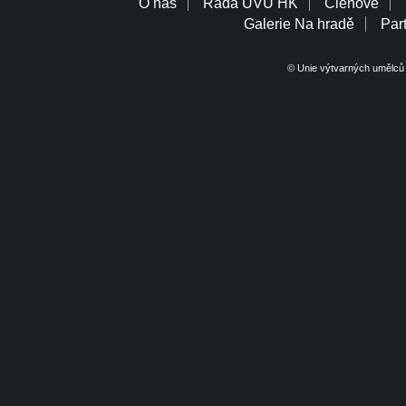
O nás
Rada UVU HK
Členové
Galerie Na hradě
Part
© Unie výtvarných umělců 