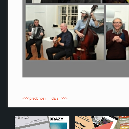
<<<předchozí
další >>>