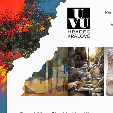
Kont
V