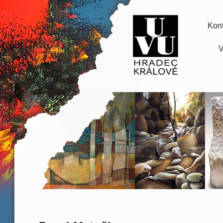
Kont
V