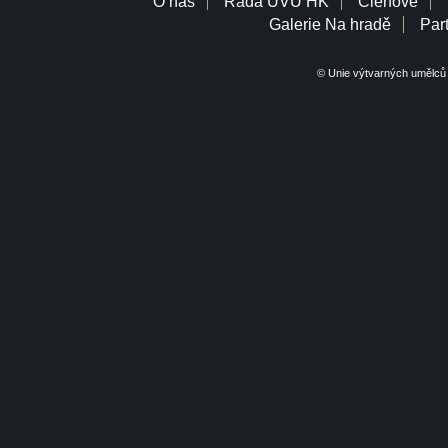
O nás
Rada UVU HK
Členové
Galerie Na hradě
Part
© Unie výtvarných umělců 