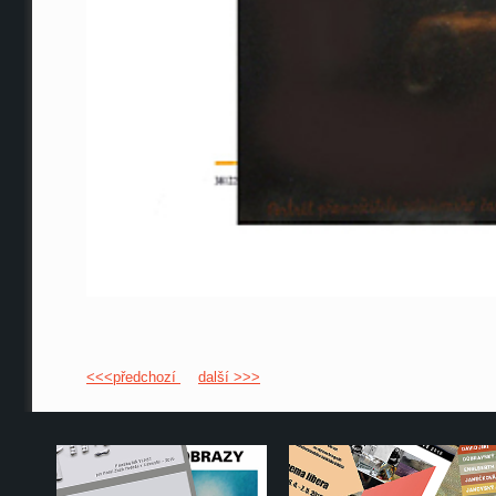
<<<předchozí
další >>>