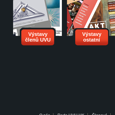
Výstavy
Výstavy
členů UVU
ostatní