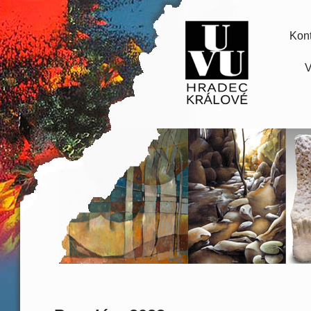
Kont
V