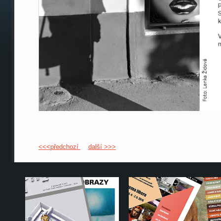
<<<předchozí
další >>>