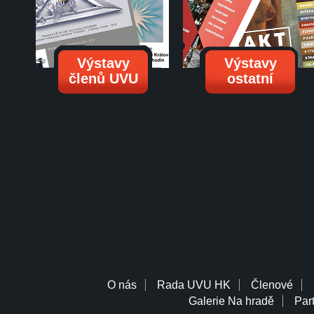
Výstavy
Výstavy
členů UVU
ostatní
O nás
Rada UVU HK
Členové
Galerie Na hradě
Part