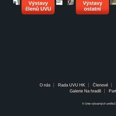
Výstavy
Výstavy
členů UVU
ostatní
O nás
Rada UVU HK
Členové
Galerie Na hradě
Part
© Unie výtvarných umělců 