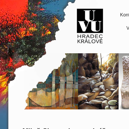
Kont
V