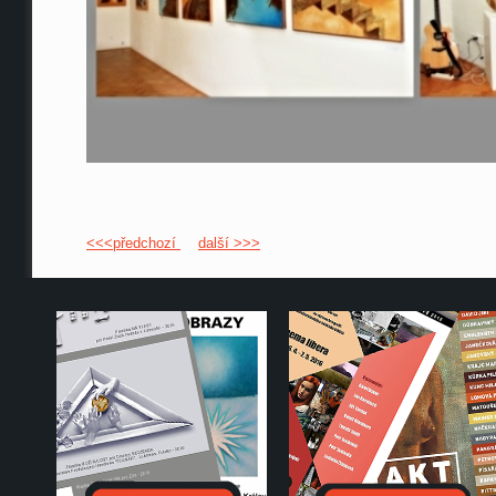
<<<předchozí
další >>>