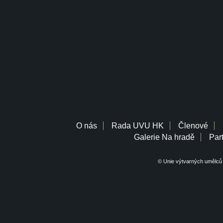
O nás
Rada UVU HK
Členové
Galerie Na hradě
Part
© Unie výtvarných umělců 