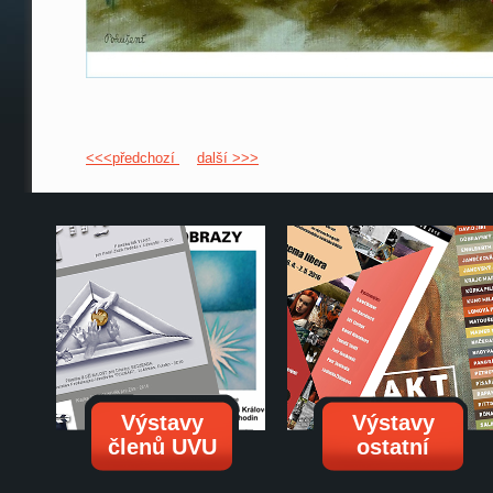
<<<předchozí
další >>>
Výstavy
Výstavy
členů UVU
ostatní