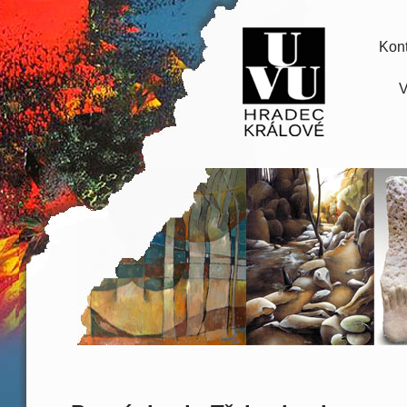
Kont
V