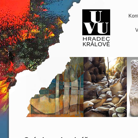
Kont
V