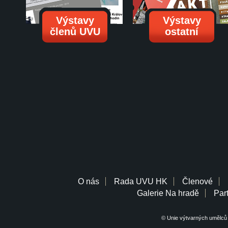
Výstavy
Výstavy
členů UVU
ostatní
O nás
Rada UVU HK
Členové
Galerie Na hradě
Part
© Unie výtvarných umělců 