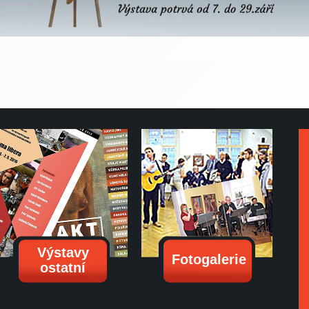
Výstavy
Fotogalerie
ostatní