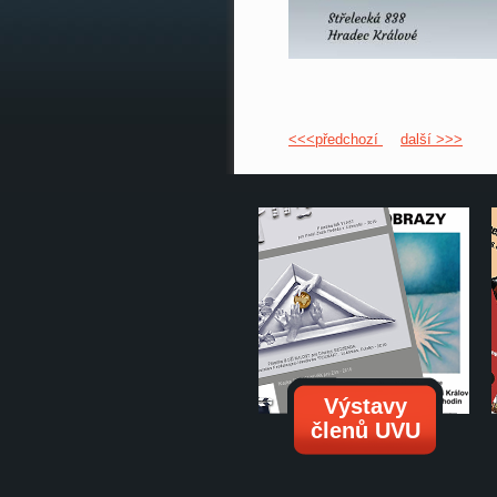
<<<předchozí
další >>>
Výstavy
členů UVU