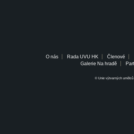
O nás
Rada UVU HK
Členové
Galerie Na hradě
Part
© Unie výtvarných umělců 