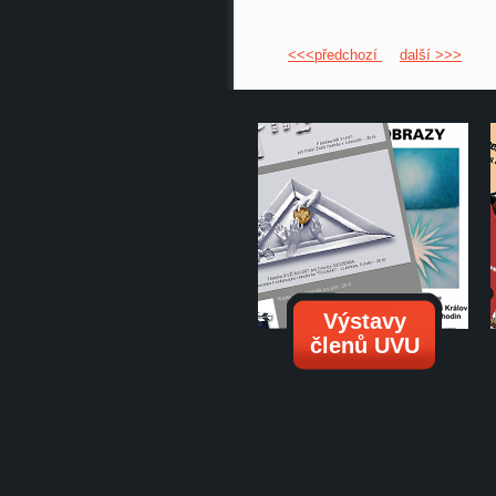
<<<předchozí
další >>>
Výstavy
členů UVU