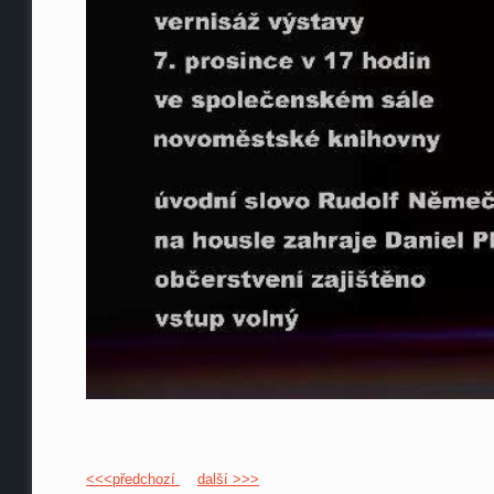
<<<předchozí
další >>>