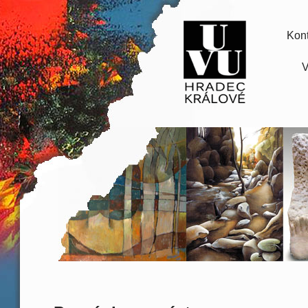
Kont
V