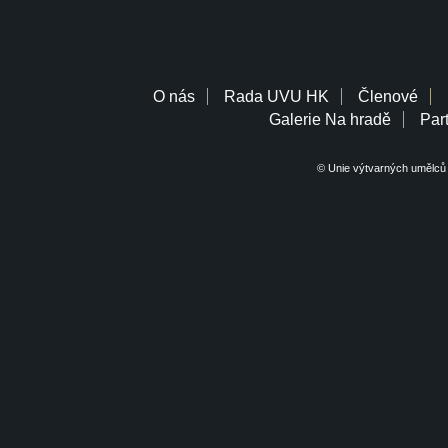
O nás
Rada UVU HK
Členové
Galerie Na hradě
Part
© Unie výtvarných umělců 