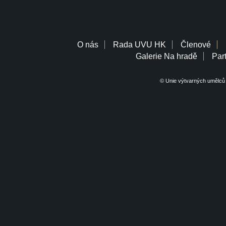
O nás
Rada UVU HK
Členové
Galerie Na hradě
Part
© Unie výtvarných umělců 