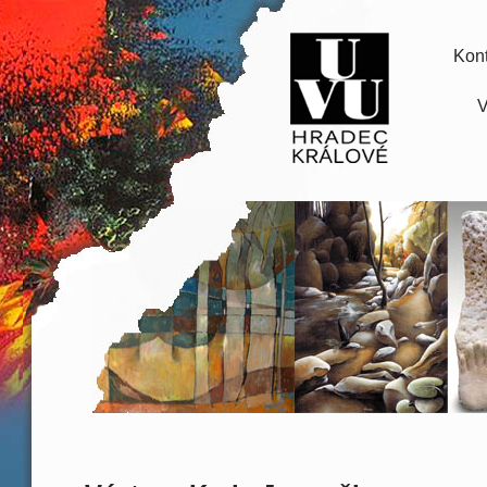
Kont
V