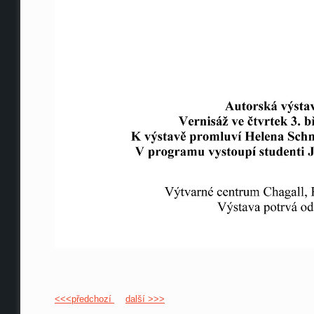
<<<předchozí
další >>>