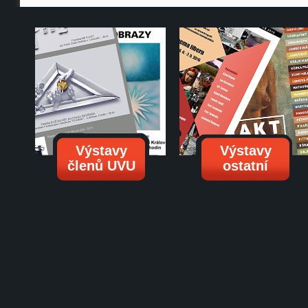
Výstavy
Výstavy
členů UVU
ostatní