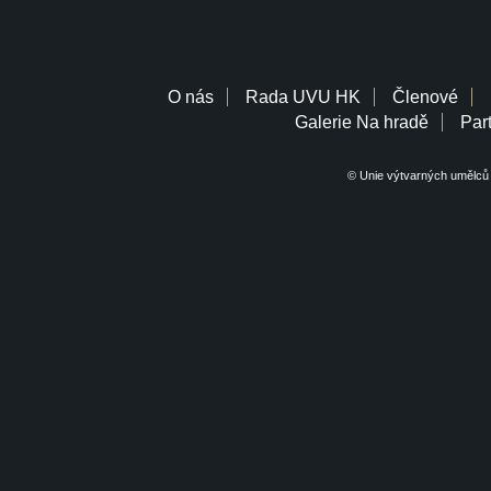
O nás
Rada UVU HK
Členové
Galerie Na hradě
Part
© Unie výtvarných umělců 