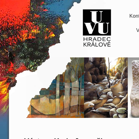
Kont
V