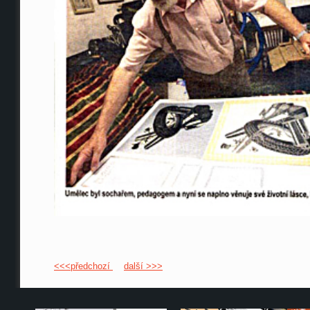
<<<předchozí
další >>>