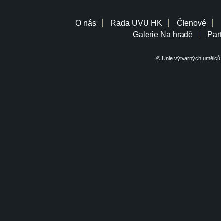
O nás
Rada UVU HK
Členové
Galerie Na hradě
Part
© Unie výtvarných umělců 