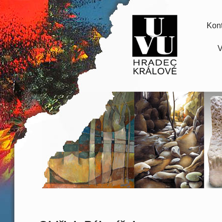
Kont
V