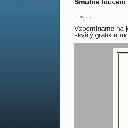
Smutné loučení
12. 05. 2020
Vzpomínáme na je
skvělý grafik a m