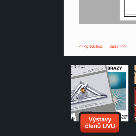
<<<předchozí
další >>>
Výstavy
členů UVU