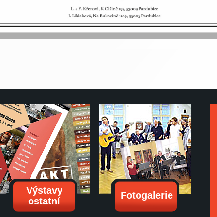
Výstavy
Fotogalerie
ostatní