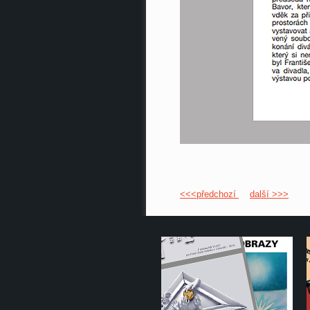
<<<předchozí
další >>>