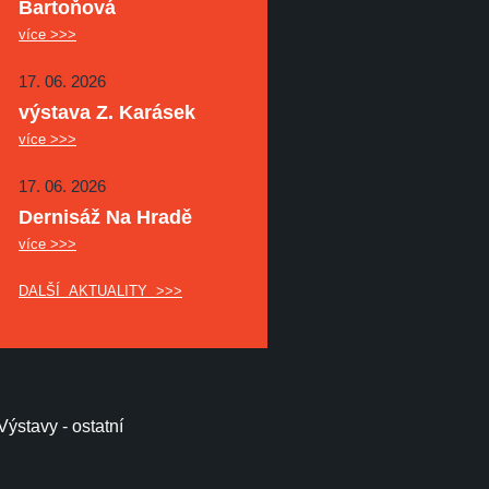
Bartoňová
více >>>
17. 06. 2026
výstava Z. Karásek
více >>>
17. 06. 2026
Dernisáž Na Hradě
více >>>
DALŠÍ AKTUALITY >>>
Výstavy - ostatní