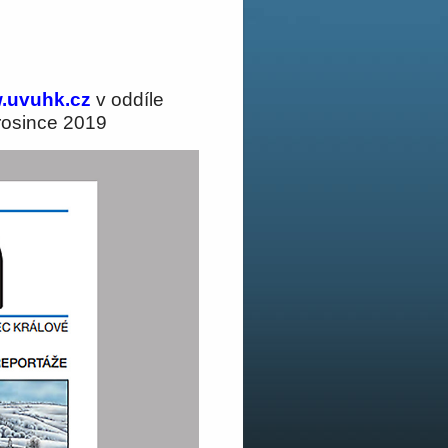
.uvuhk.cz
v oddíle
rosince 2019