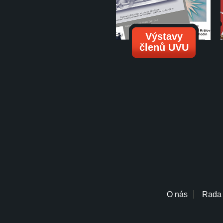
Výstavy
členů UVU
O nás
Rada