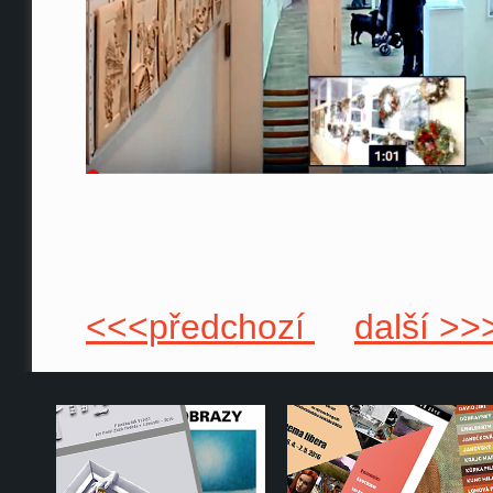
<<<předchozí
další >>