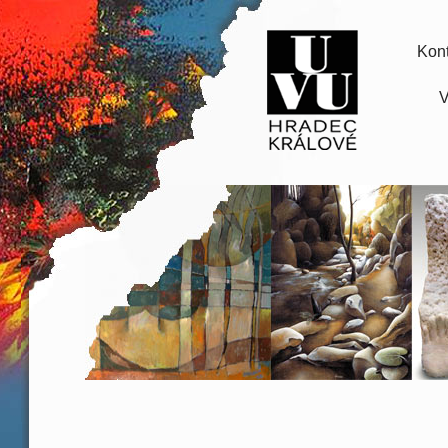
Kont
V