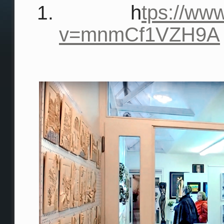
h
tps://ww
v=mnmCf1VZH9A