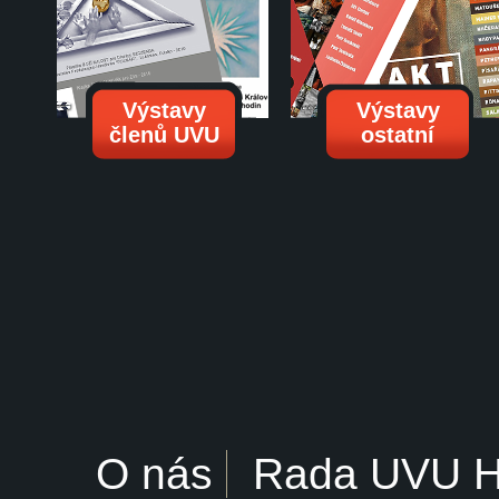
Výstavy
Výstavy
členů UVU
ostatní
O nás
Rada UVU 