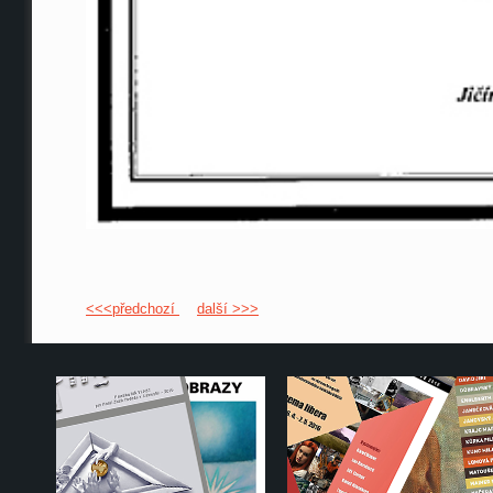
<<<předchozí
další >>>