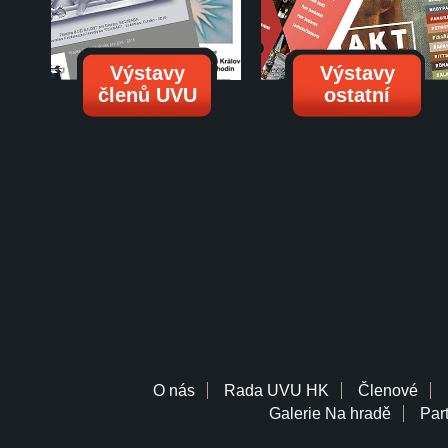
Výstavy
Výstavy
členů UVU
ostatní
O nás
Rada UVU HK
Členové
Galerie Na hradě
Part