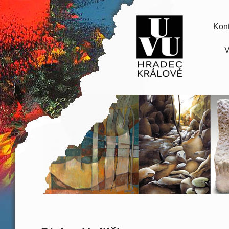
Kont
V