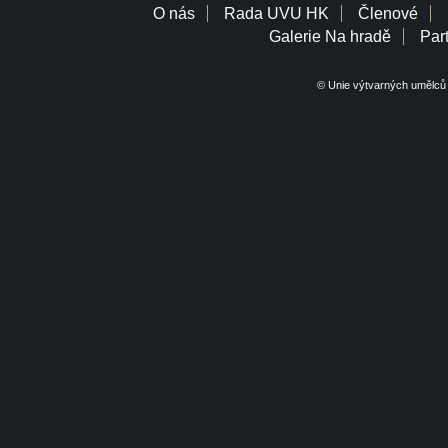
O nás
Rada UVU HK
Členové
Galerie Na hradě
Part
© Unie výtvarných umělců 