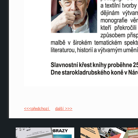
<<<předchozí
další >>>