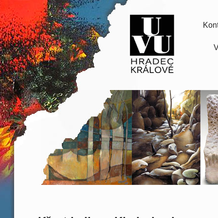
Kont
V