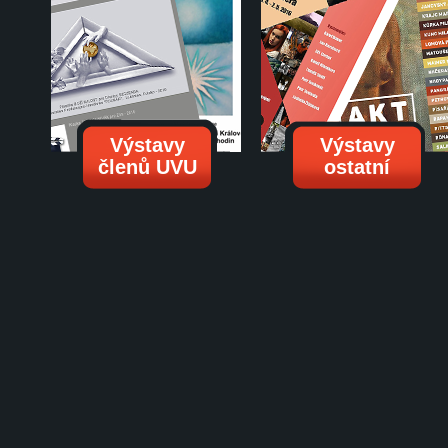
Výstavy
Výstavy
členů UVU
ostatní